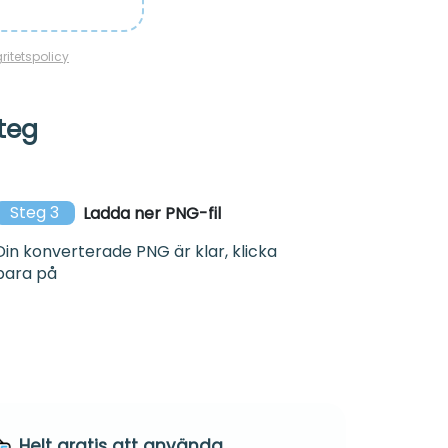
gritetspolicy
steg
Steg 3
Ladda ner PNG-fil
Din konverterade PNG är klar, klicka
bara på
Helt gratis att använda