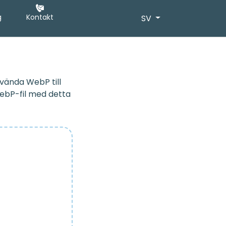
g
Kontakt
SV
nvända WebP till
WebP-fil med detta