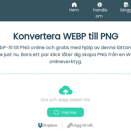
Hem
handla
blog
om
Konvertera WEBP till PNG
-fil till PNG online och gratis med hjälp av denna lätta
just nu. Bara ett par klick låter dig skapa PNG från en 
onlineverktyg.
Dra och släpp bilden här
Välj Filer
Dropbox
Lägg till URL