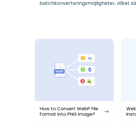
batchkonverteringsmöjligheter, vilket 
How to Convert WebP File
Web
Format into PNG Image?
Inst
to 