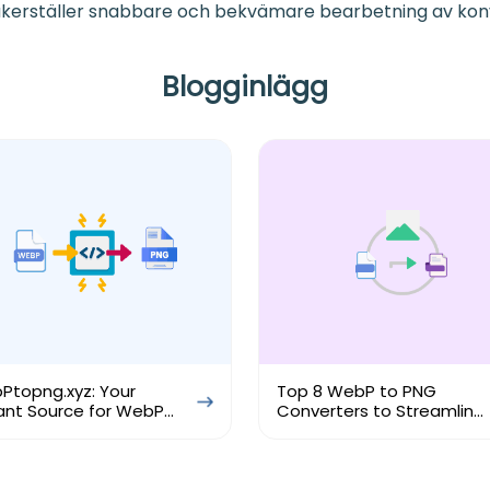
säkerställer snabbare och bekvämare bearbetning av kon
Blogginlägg
Ptopng.xyz: Your
Top 8 WebP to PNG
ant Source for WebP
Converters to Streamline
PNG Conversion
Conversion Process