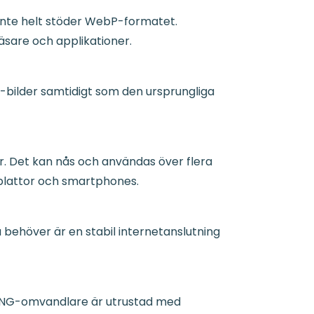
inte helt stöder WebP-formatet.
äsare och applikationer.
-bilder samtidigt som den ursprungliga
r. Det kan nås och användas över flera
fplattor och smartphones.
 behöver är en stabil internetanslutning
ll PNG-omvandlare är utrustad med