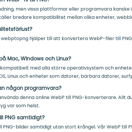
dning, men vissa plattformar eller programvara kanske 
täller bredare kompatibilitet mellan olika enheter, webbl
litetsförlust?
ebptopng hjälper till att konvertera WebP-filer till PNG
g på Mac, Windows och Linux?
r kompatibelt med alla större operativsystem och enhete
OS, Linux och enheter som datorer, bärbara datorer, sur
tan någon programvara?
 använda denna online WebP till PNG-konverterare. Allt du
yg var som helst.
ill PNG samtidigt?
ill PNG-bilder samtidigt utan stort krångel. Vår WebP ti