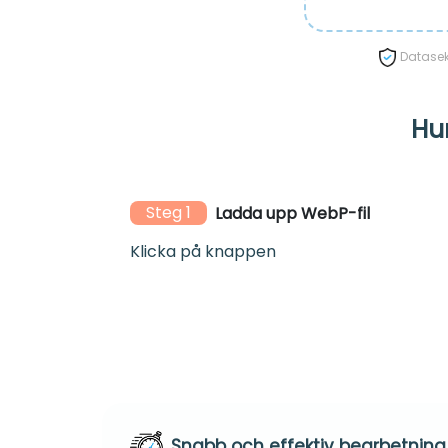
Datasekr
Hur
Steg 1
Ladda upp WebP-fil
Klicka på knappen
Snabb och effektiv bearbetning