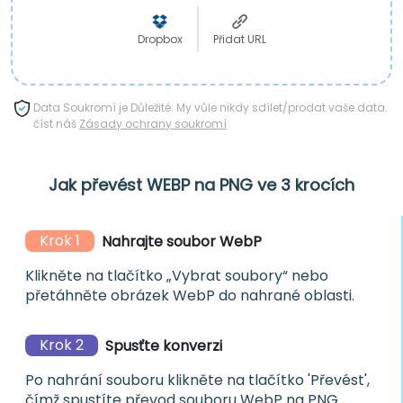
Dropbox
Přidat URL
Data Soukromí je Důležité: My vůle nikdy sdílet/prodat vaše data.
číst náš
Zásady ochrany soukromí
Jak převést WEBP na PNG ve 3 krocích
Krok 1
Nahrajte soubor WebP
Klikněte na tlačítko „Vybrat soubory“ nebo
přetáhněte obrázek WebP do nahrané oblasti.
Krok 2
Spusťte konverzi
Po nahrání souboru klikněte na tlačítko 'Převést',
čímž spustíte převod souboru WebP na PNG.