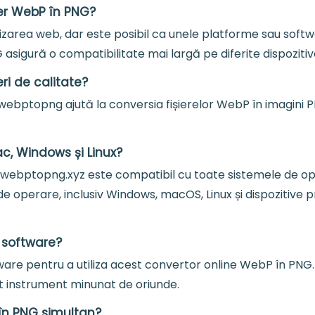
ier WebP în PNG?
ilizarea web, dar este posibil ca unele platforme sau so
asigură o compatibilitate mai largă pe diferite dispozitive,
i de calitate?
webptopng ajută la conversia fișierelor WebP în imagini P
c, Windows și Linux?
webptopng.xyz este compatibil cu toate sistemele de opera
de operare, inclusiv Windows, macOS, Linux și dispozitive
 software?
ware pentru a utiliza acest convertor online WebP în PNG.
st instrument minunat de oriunde.
 în PNG simultan?