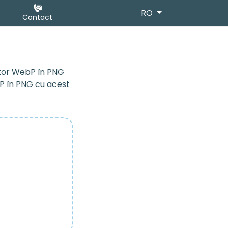
RO
Contact
ertor WebP în PNG
bP în PNG cu acest