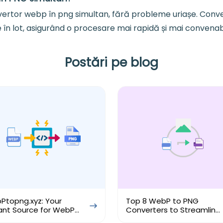
nvertor webp în png simultan, fără probleme uriașe. Conve
e în lot, asigurând o procesare mai rapidă și mai convena
Postări pe blog
Ptopng.xyz: Your
Top 8 WebP to PNG
ant Source for WebP
Converters to Streamline
PNG Conversion
Conversion Process