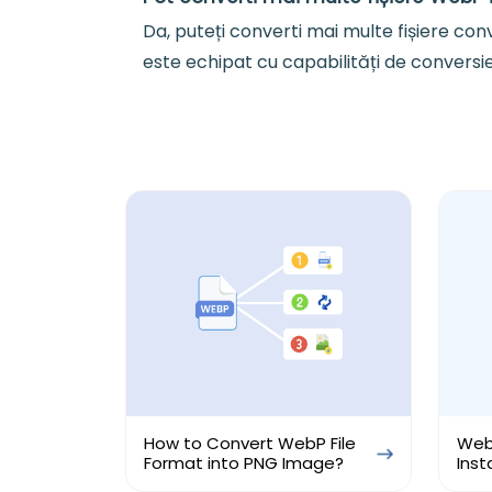
Da, puteți converti mai multe fișiere co
este echipat cu capabilități de conversi
How to Convert WebP File
Web
Format into PNG Image?
Inst
to 