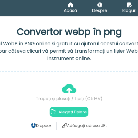
Acasă
Despre
Bloguri
Convertor webp în png
rul WebP în PNG online și gratuit cu ajutorul acestui conv
 Doar câteva clicuri vă permit să transformați un fișier We
instrument online.
Trageți și plasați / Lipiți (Ctrl+V)
Alegeți Fișiere
Dropbox
Adăugați adresa URL