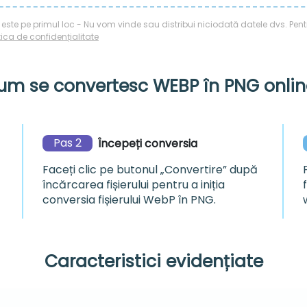
 este pe primul loc - Nu vom vinde sau distribui niciodată datele dvs. Pent
itica de confidențialitate
um se convertesc WEBP în PNG onlin
Pas 2
Începeți conversia
Faceți clic pe butonul „Convertire” după
încărcarea fișierului pentru a iniția
conversia fișierului WebP în PNG.
Caracteristici evidențiate