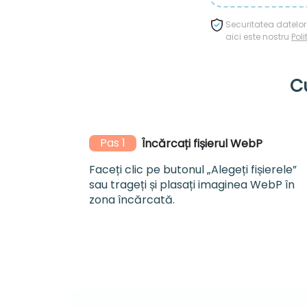
Securitatea datelor
aici este nostru
Pol
C
Pas 1
Încărcați fișierul WebP
Faceți clic pe butonul „Alegeți fișierele”
sau trageți și plasați imaginea WebP în
zona încărcată.