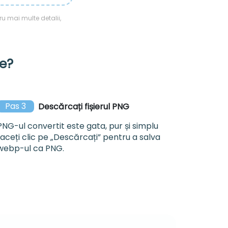
ru mai multe detalii,
e?
Pas 3
Descărcați fișierul PNG
PNG-ul convertit este gata, pur și simplu
faceți clic pe „Descărcați” pentru a salva
webp-ul ca PNG.