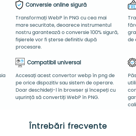
Conversie online sigură
Transformați WebP în PNG cu cea mai
Tra
mare securitate, deoarece instrumentul
făr
nostru garantează o conversie 100% sigură,
gra
fișierele vor fi șterse definitiv după
de 
procesare.
Compatibil universal
sia
Accesați acest convertor webp în png de
Păs
pe orice dispozitiv sau sistem de operare.
uti
Doar deschideți-l în browser și începeți cu
con
ușurință să convertiți WebP în PNG.
gar
cal
Întrebări frecvente