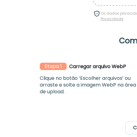
Os dados privacida
Privacidade
Como
Etapa 1
Carregar arquivo WebP
Clique no botão ‘Escolher arquivos’ ou
arraste e solte a imagem WebP na área
de upload.
C