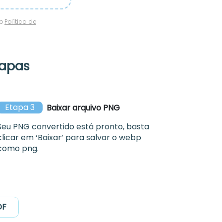
so
Política de
tapas
Etapa 3
Baixar arquivo PNG
Seu PNG convertido está pronto, basta
clicar em ‘Baixar’ para salvar o webp
como png.
DF