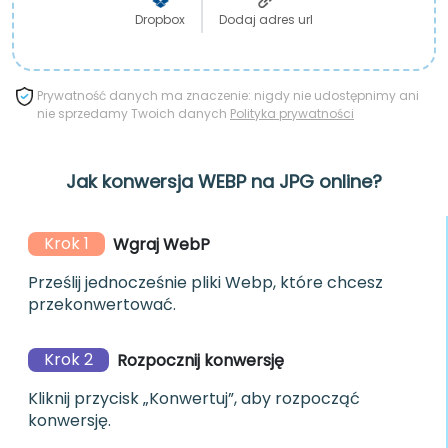
Dropbox
Dodaj adres url
Prywatność danych ma znaczenie: nigdy nie udostępnimy ani
nie sprzedamy Twoich danych
Polityka prywatności
Jak konwersja WEBP na JPG online?
Krok 1
Wgraj WebP
Prześlij jednocześnie pliki Webp, które chcesz
przekonwertować.
Krok 2
Rozpocznij konwersję
Kliknij przycisk „Konwertuj”, aby rozpocząć
konwersję.