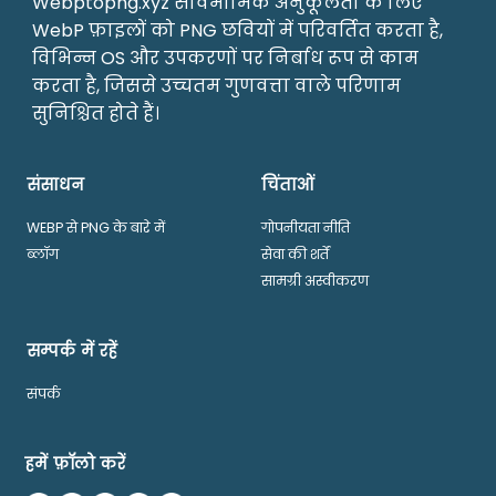
Webptopng.xyz सार्वभौमिक अनुकूलता के लिए
WebP फ़ाइलों को PNG छवियों में परिवर्तित करता है,
विभिन्न OS और उपकरणों पर निर्बाध रूप से काम
करता है, जिससे उच्चतम गुणवत्ता वाले परिणाम
सुनिश्चित होते हैं।
संसाधन
चिंताओं
WEBP से PNG के बारे में
गोपनीयता नीति
ब्लॉग
सेवा की शर्तें
सामग्री अस्वीकरण
सम्पर्क में रहें
संपर्क
हमें फ़ॉलो करें