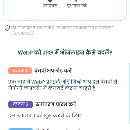
ड्रॉपबॉक्स
यूआरएल जोड़ें
डेटा गोपनीयता मायने रखती है: हम आपका डेटा कभी साझा या बेचेंगे नहीं
गोपनीयता नीति
WebP को JPG में ऑनलाइन कैसे बदलें?
कदम 1
वेबपी अपलोड करें
एक बार में WebP फ़ाइलें जोड़ें जिन्हें आप इस वेबपी से
जेपीजी कनवर्टर में कनवर्ट करना चाहते हैं।
कदम 2
रूपांतरण प्रारंभ करें
इस रूपांतरण को शुरू करने के लिए